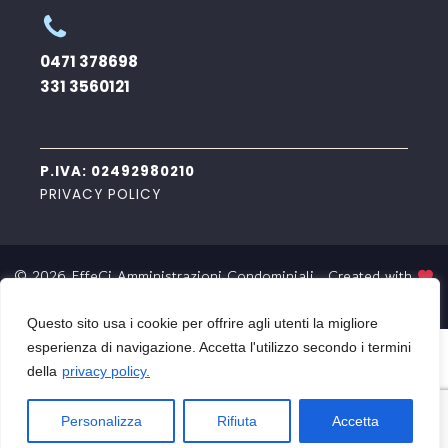
0471 378698
331 3560121
P.IVA: 02492980210
PRIVACY POLICY
© 2026 EffeCi Amministrazioni Condominiali . Created with
BDF Communication
Questo sito usa i cookie per offrire agli utenti la migliore
esperienza di navigazione. Accetta l'utilizzo secondo i termini
della
privacy policy.
Personalizza
Rifiuta
Accetta