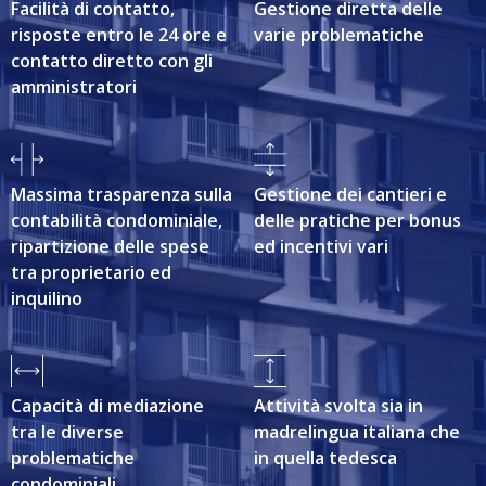
Facilità di contatto,
Gestione diretta delle
risposte entro le 24 ore e
varie problematiche
contatto diretto con gli
amministratori
Massima trasparenza sulla
Gestione dei cantieri e
contabilità condominiale,
delle pratiche per bonus
ripartizione delle spese
ed incentivi vari
tra proprietario ed
inquilino
Capacità di mediazione
Attività svolta sia in
tra le diverse
madrelingua italiana che
problematiche
in quella tedesca
condominiali